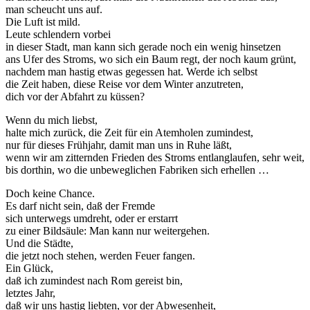
man scheucht uns auf.
Die Luft ist mild.
Leute schlendern vorbei
in dieser Stadt, man kann sich gerade noch ein wenig hinsetzen
ans Ufer des Stroms, wo sich ein Baum regt, der noch kaum grünt,
nachdem man hastig etwas gegessen hat. Werde ich selbst
die Zeit haben, diese Reise vor dem Winter anzutreten,
dich vor der Abfahrt zu küssen?
Wenn du mich liebst,
halte mich zurück, die Zeit für ein Atemholen zumindest,
nur für dieses Frühjahr, damit man uns in Ruhe läßt,
wenn wir am zitternden Frieden des Stroms entlanglaufen, sehr weit,
bis dorthin, wo die unbeweglichen Fabriken sich erhellen …
Doch keine Chance.
Es darf nicht sein, daß der Fremde
sich unterwegs umdreht, oder er erstarrt
zu einer Bildsäule: Man kann nur weitergehen.
Und die Städte,
die jetzt noch stehen, werden Feuer fangen.
Ein Glück,
daß ich zumindest nach Rom gereist bin,
letztes Jahr,
daß wir uns hastig liebten, vor der Abwesenheit,