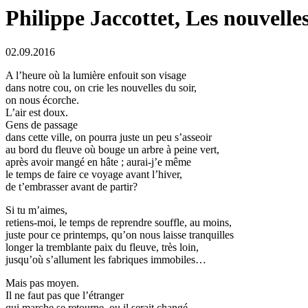
Philippe Jaccottet, Les nouvelles
02.09.2016
A l’heure où la lumière enfouit son visage
dans notre cou, on crie les nouvelles du soir,
on nous écorche.
L’air est doux.
Gens de passage
dans cette ville, on pourra juste un peu s’asseoir
au bord du fleuve où bouge un arbre à peine vert,
après avoir mangé en hâte ; aurai-j’e même
le temps de faire ce voyage avant l’hiver,
de t’embrasser avant de partir?
Si tu m’aimes,
retiens-moi, le temps de reprendre souffle, au moins,
juste pour ce printemps, qu’on nous laisse tranquilles
longer la tremblante paix du fleuve, très loin,
jusqu’où s’allument les fabriques immobiles…
Mais pas moyen.
Il ne faut pas que l’étranger
qui marche se retourne, ou il serait changé