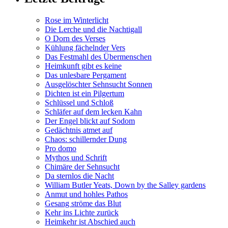
Rose im Winterlicht
Die Lerche und die Nachtigall
O Dorn des Verses
Kühlung fächelnder Vers
Das Festmahl des Übermenschen
Heimkunft gibt es keine
Das unlesbare Pergament
Ausgelöschter Sehnsucht Sonnen
Dichten ist ein Pilgertum
Schlüssel und Schloß
Schläfer auf dem lecken Kahn
Der Engel blickt auf Sodom
Gedächtnis atmet auf
Chaos: schillernder Dung
Pro domo
Mythos und Schrift
Chimäre der Sehnsucht
Da sternlos die Nacht
William Butler Yeats, Down by the Salley gardens
Anmut und hohles Pathos
Gesang ströme das Blut
Kehr ins Lichte zurück
Heimkehr ist Abschied auch