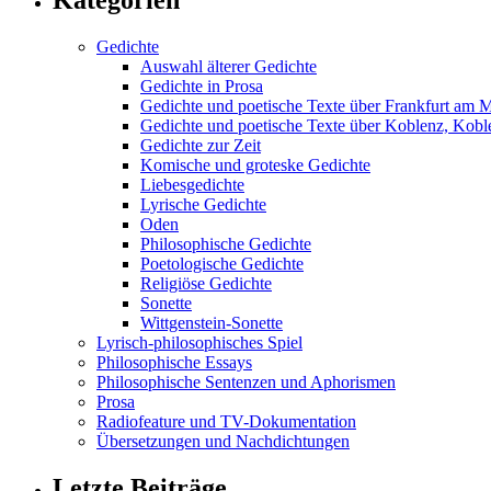
Gedichte
Auswahl älterer Gedichte
Gedichte in Prosa
Gedichte und poetische Texte über Frankfurt am 
Gedichte und poetische Texte über Koblenz, Koble
Gedichte zur Zeit
Komische und groteske Gedichte
Liebesgedichte
Lyrische Gedichte
Oden
Philosophische Gedichte
Poetologische Gedichte
Religiöse Gedichte
Sonette
Wittgenstein-Sonette
Lyrisch-philosophisches Spiel
Philosophische Essays
Philosophische Sentenzen und Aphorismen
Prosa
Radiofeature und TV-Dokumentation
Übersetzungen und Nachdichtungen
Letzte Beiträge