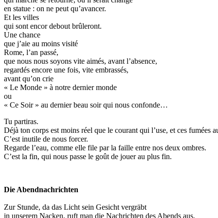
en statue : on ne peut qu’avancer.
Et les villes
qui sont encor debout brûleront.
Une chance
que j’aie au moins visité
Rome, l’an passé,
que nous nous soyons vite aimés, avant l’absence,
regardés encore une fois, vite embrassés,
avant qu’on crie
« Le Monde » à notre dernier monde
ou
« Ce Soir » au dernier beau soir qui nous confonde…
Tu partiras.
Déjà ton corps est moins réel que le courant qui l’use, et ces fumées a
C’est inutile de nous forcer.
Regarde l’eau, comme elle file par la faille entre nos deux ombres.
C’est la fin, qui nous passe le goût de jouer au plus fin.
Die Abendnachrichten
Zur Stunde, da das Licht sein Gesicht vergräbt
in unserem Nacken, ruft man die Nachrichten des Abends aus,