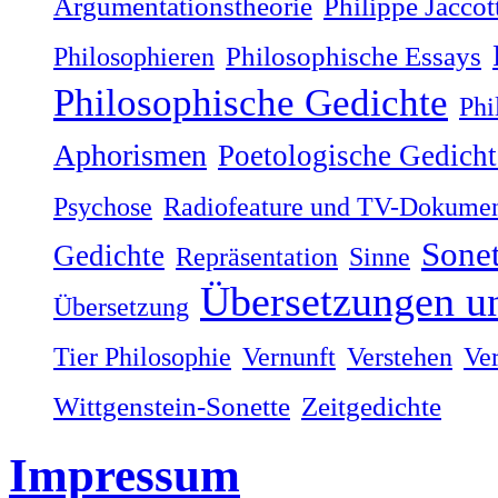
Argumentationstheorie
Philippe Jaccot
Philosophieren
Philosophische Essays
Philosophische Gedichte
Phi
Aphorismen
Poetologische Gedicht
Psychose
Radiofeature und TV-Dokumen
Sonet
Gedichte
Repräsentation
Sinne
Übersetzungen u
Übersetzung
Tier Philosophie
Vernunft
Verstehen
Ve
Wittgenstein-Sonette
Zeitgedichte
Impressum