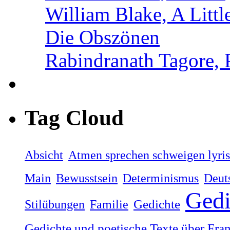
William Blake, A Littl
Die Obszönen
Rabindranath Tagore,
Tag Cloud
Absicht
Atmen sprechen schweigen lyri
Main
Bewusstsein
Determinismus
Deut
Gedi
Stilübungen
Familie
Gedichte
Gedichte und poetische Texte über Fra