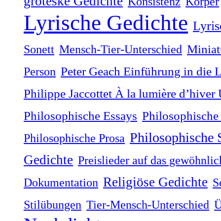
groteske Gedichte
Konsistenz
Körper
Lyrische Gedichte
Lyris
Sonett
Mensch-Tier-Unterschied
Miniat
Person
Peter Geach Einführung in die 
Philippe Jaccottet À la lumière dʼhiver
Philosophische
Philosophische Essays
Philosophische
Philosophische Prosa
Gedichte
Preislieder auf das gewöhnli
Religiöse Gedichte
Dokumentation
S
Stilübungen
Tier-Mensch-Unterschied
Ü