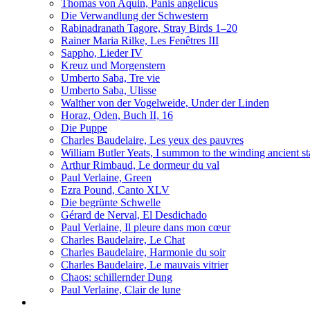
Thomas von Aquin, Panis angelicus
Die Verwandlung der Schwestern
Rabinadranath Tagore, Stray Birds 1–20
Rainer Maria Rilke, Les Fenêtres III
Sappho, Lieder IV
Kreuz und Morgenstern
Umberto Saba, Tre vie
Umberto Saba, Ulisse
Walther von der Vogelweide, Under der Linden
Horaz, Oden, Buch II, 16
Die Puppe
Charles Baudelaire, Les yeux des pauvres
William Butler Yeats, I summon to the winding ancient st
Arthur Rimbaud, Le dormeur du val
Paul Verlaine, Green
Ezra Pound, Canto XLV
Die begrünte Schwelle
Gérard de Nerval, El Desdichado
Paul Verlaine, Il pleure dans mon cœur
Charles Baudelaire, Le Chat
Charles Baudelaire, Harmonie du soir
Charles Baudelaire, Le mauvais vitrier
Chaos: schillernder Dung
Paul Verlaine, Clair de lune