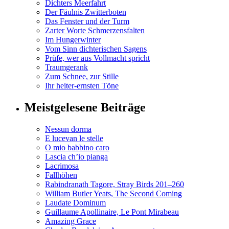
Dichters Meerfahrt
Der Fäulnis Zwitterboten
Das Fenster und der Turm
Zarter Worte Schmerzensfalten
Im Hungerwinter
Vom Sinn dichterischen Sagens
Prüfe, wer aus Vollmacht spricht
Traumgerank
Zum Schnee, zur Stille
Ihr heiter-ernsten Töne
Meistgelesene Beiträge
Nessun dorma
E lucevan le stelle
O mio babbino caro
Lascia ch’io pianga
Lacrimosa
Fallhöhen
Rabindranath Tagore, Stray Birds 201–260
William Butler Yeats, The Second Coming
Laudate Dominum
Guillaume Apollinaire, Le Pont Mirabeau
Amazing Grace