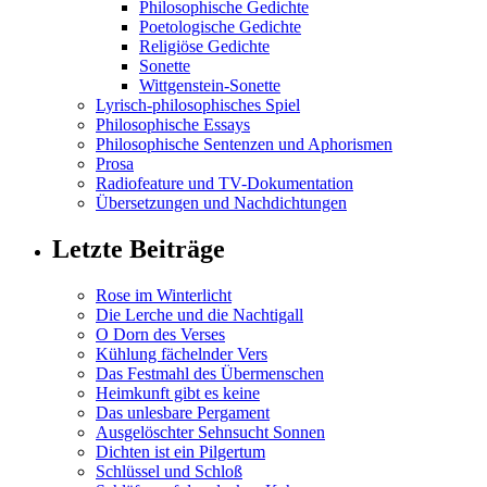
Philosophische Gedichte
Poetologische Gedichte
Religiöse Gedichte
Sonette
Wittgenstein-Sonette
Lyrisch-philosophisches Spiel
Philosophische Essays
Philosophische Sentenzen und Aphorismen
Prosa
Radiofeature und TV-Dokumentation
Übersetzungen und Nachdichtungen
Letzte Beiträge
Rose im Winterlicht
Die Lerche und die Nachtigall
O Dorn des Verses
Kühlung fächelnder Vers
Das Festmahl des Übermenschen
Heimkunft gibt es keine
Das unlesbare Pergament
Ausgelöschter Sehnsucht Sonnen
Dichten ist ein Pilgertum
Schlüssel und Schloß