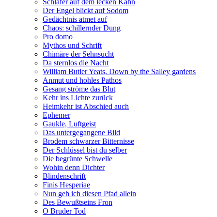
Schläfer auf dem lecken Kahn
Der Engel blickt auf Sodom
Gedächtnis atmet auf
Chaos: schillernder Dung
Pro domo
Mythos und Schrift
Chimäre der Sehnsucht
Da sternlos die Nacht
William Butler Yeats, Down by the Salley gardens
Anmut und hohles Pathos
Gesang ströme das Blut
Kehr ins Lichte zurück
Heimkehr ist Abschied auch
Ephemer
Gaukle, Luftgeist
Das untergegangene Bild
Brodem schwarzer Bitternisse
Der Schlüssel bist du selber
Die begrünte Schwelle
Wohin denn Dichter
Blindenschrift
Finis Hesperiae
Nun geh ich diesen Pfad allein
Des Bewußtseins Fron
O Bruder Tod