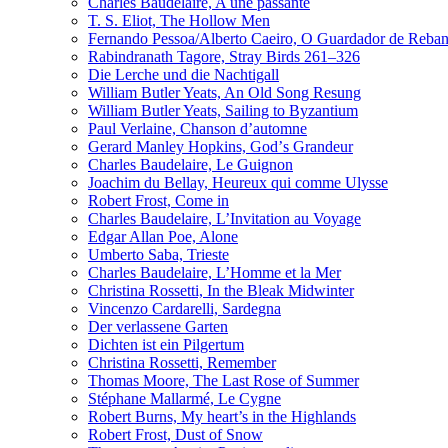
Charles Baudelaire, A une passante
T. S. Eliot, The Hollow Men
Fernando Pessoa/Alberto Caeiro, O Guardador de Reba
Rabindranath Tagore, Stray Birds 261–326
Die Lerche und die Nachtigall
William Butler Yeats, An Old Song Resung
William Butler Yeats, Sailing to Byzantium
Paul Verlaine, Chanson d’automne
Gerard Manley Hopkins, Godʼs Grandeur
Charles Baudelaire, Le Guignon
Joachim du Bellay, Heureux qui comme Ulysse
Robert Frost, Come in
Charles Baudelaire, L’Invitation au Voyage
Edgar Allan Poe, Alone
Umberto Saba, Trieste
Charles Baudelaire, L’Homme et la Mer
Christina Rossetti, In the Bleak Midwinter
Vincenzo Cardarelli, Sardegna
Der verlassene Garten
Dichten ist ein Pilgertum
Christina Rossetti, Remember
Thomas Moore, The Last Rose of Summer
Stéphane Mallarmé, Le Cygne
Robert Burns, My heart’s in the Highlands
Robert Frost, Dust of Snow