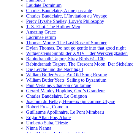
Laudate Dominum
Charles Baudelaire, A une passante
Charles Baudelaire, L’Invitation au Voyage
Percy Bysshe Shelley, Loveʼs Philosophy
T. S. Eliot, The Hollow Men
Amazing Grace
Lacrimae rerum
Thomas Moore, The Last Rose of Summer
Dylan Thomas, Do not go gentle into that good night
Wittgensteins Sinnbilder XXIV – der Werkzeugkasten
Rabindranath Tagore, Stray Birds 61–100
Rabindranath Tagore, The Crescent Moon, Der Sichel
Die Lerche und die Nachtigall
William Butler Yeats, An Old Song Resung
William Butler Yeats, Sailing to Byzantium
Paul Verlaine, Chanson d’automne
Gerard Manley Hopkins, Godʼs Grandeur
Charles Baudelaire, Le Guignon
Joachim du Bellay, Heureux qui comme Ulysse
Robert Frost, Come in
Guillaume Apollinaire, Le Pont Mirabeau
Edgar Allan Poe, Alone
Umberto Saba, Trieste
Ninna Nanna