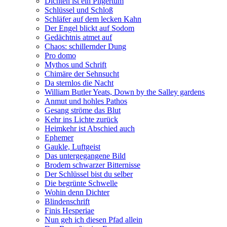
Dichten ist ein Pilgertum
Schlüssel und Schloß
Schläfer auf dem lecken Kahn
Der Engel blickt auf Sodom
Gedächtnis atmet auf
Chaos: schillernder Dung
Pro domo
Mythos und Schrift
Chimäre der Sehnsucht
Da sternlos die Nacht
William Butler Yeats, Down by the Salley gardens
Anmut und hohles Pathos
Gesang ströme das Blut
Kehr ins Lichte zurück
Heimkehr ist Abschied auch
Ephemer
Gaukle, Luftgeist
Das untergegangene Bild
Brodem schwarzer Bitternisse
Der Schlüssel bist du selber
Die begrünte Schwelle
Wohin denn Dichter
Blindenschrift
Finis Hesperiae
Nun geh ich diesen Pfad allein