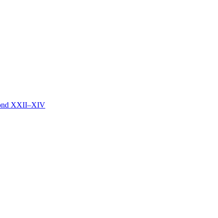
mond XXII–XIV