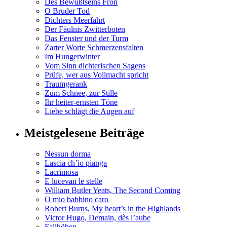
Des Bewußtseins Fron
O Bruder Tod
Dichters Meerfahrt
Der Fäulnis Zwitterboten
Das Fenster und der Turm
Zarter Worte Schmerzensfalten
Im Hungerwinter
Vom Sinn dichterischen Sagens
Prüfe, wer aus Vollmacht spricht
Traumgerank
Zum Schnee, zur Stille
Ihr heiter-ernsten Töne
Liebe schlägt die Augen auf
Meistgelesene Beiträge
Nessun dorma
Lascia ch’io pianga
Lacrimosa
E lucevan le stelle
William Butler Yeats, The Second Coming
O mio babbino caro
Robert Burns, My heart’s in the Highlands
Victor Hugo, Demain, dès l’aube
Fallhöhen